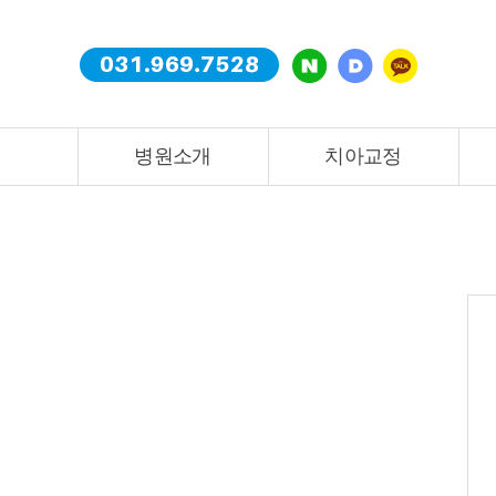
병원소개
치아교정
병원소개
치아교정
치과소개&의료진소개
치아교정
진료안내&오시는길
위시티스페셜교정
둘러보기
증상별교정
공지사항
장치별교정
연령별교정