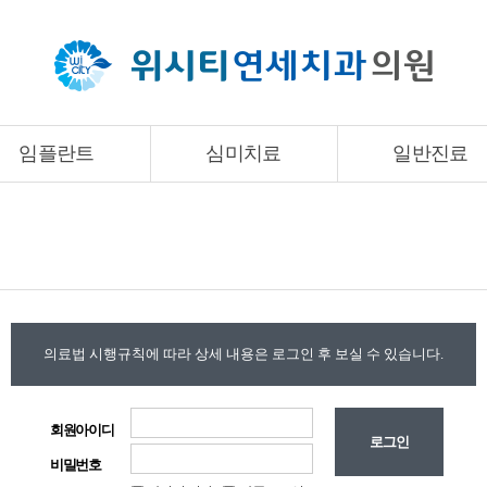
임플란트
심미치료
일반진료
임플란트
심미치료
일반진료
임플란트
라미네이트
사랑니발치
임플란트보험치료
올세라믹
충치치료
물방울레이저임플란트
잇몸성형
신경치료
발치즉시임플란트
치아미백
시린이치료
뼈이식임플란트
고도잇몸질환치
상악동이식임플란트
틀니
의료법 시행규칙에 따라 상세 내용은 로그인 후 보실 수 있습니다.
임플란트틀니
턱관절
임플란트재수술
소아치료
회원아이디
비밀번호