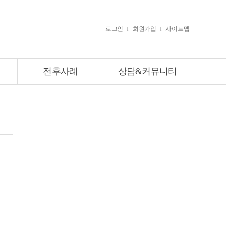
로그인
회원가입
사이트맵
I
I
전후사례
상담&커뮤니티
전후사례
상담&커뮤니티
전후사례
온라인상담
카톡상담
온라인예약
칭찬감사후기
료
불편건의사항